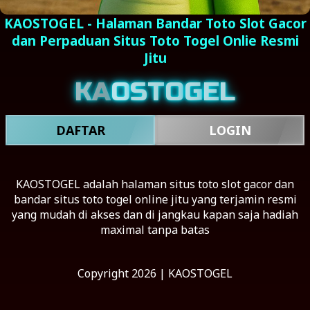
KAOSTOGEL - Halaman Bandar Toto Slot Gacor
dan Perpaduan Situs Toto Togel Onlie Resmi
Jitu
K
A
O
S
T
O
G
E
L
DAFTAR
LOGIN
KAOSTOGEL adalah halaman situs toto slot gacor dan
bandar situs toto togel online jitu yang terjamin resmi
yang mudah di akses dan di jangkau kapan saja hadiah
maximal tanpa batas
Copyright 2026 | KAOSTOGEL